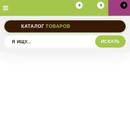
0
0
0
КАТАЛОГ
ТОВАРОВ
ИСКАТЬ
Шлейки прогулочные
Шлейки универсальные
Ошейники на фастексе
Шлейки ездовые
Ошейники на пряжке
Поводки обычные
Ошейники обычные
Поводки прорезиненные
Пояса
Ошейники-полуудавки
Потяги
Дождевики