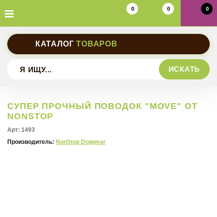
0
0
0
КАТАЛОГ
ТОВАРОВ
ИСКАТЬ
Шлейки прогулочные
СУПЕР ПРОЧНЫЙ ПОВОДОК "MOVE" ОТ
NONSTOP
Шлейки универсальные
Ошейники на фастексе
Арт: 1493
Производитель:
Шлейки ездовые
NonStop Dogwear
Ошейники на пряжке
Поводки обычные
Ошейники обычные
Поводки прорезиненные
Пояса
Ошейники-полуудавки
Потяги
Дождевики