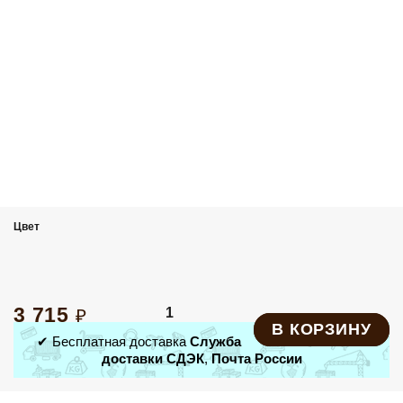
Велоудочки
Упряжь
Адресники и шнурки
Амортизаторы
Аксессуары для груминга
Карабины
Средства для дезинфекции помещений
Цвет
Складные миски
Подарочные сертификаты
3 715
₽
1
В КОРЗИНУ
✔ Бесплатная доставка
Служба
доставки СДЭК
,
Почта России