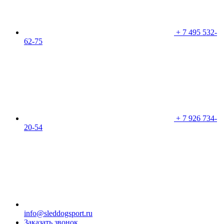
+ 7 495
532-
62-75
+ 7 926
734-
20-54
info@sleddogsport.ru
Заказать
звонок