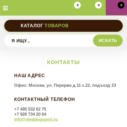
0
0
0
КАТАЛОГ
ТОВАРОВ
ИСКАТЬ
Шлейки прогулочные
КОНТАКТЫ
Шлейки универсальные
Ошейники на фастексе
НАШ АДРЕС
Шлейки ездовые
Офис: Москва, ул. Перерва д.11 с.22, подъезд 23
Ошейники на пряжке
Поводки обычные
КОНТАКТНЫЙ ТЕЛЕФОН
Ошейники обычные
Поводки прорезиненные
Пояса
+7 495 532 62 75
+7 926 734 20 54
Ошейники-полуудавки
info@sleddogsport.ru
Потяги
Дождевики