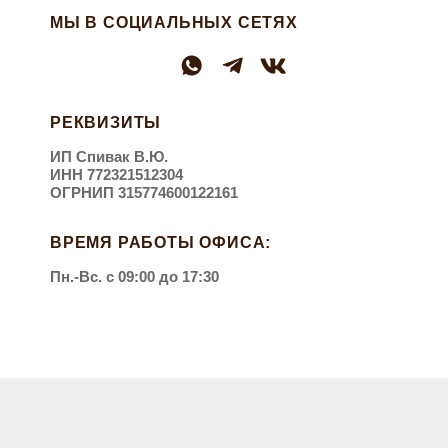
МЫ В СОЦИАЛЬНЫХ СЕТЯХ
Велоудочки
Упряжь
Адресники и шнурки
РЕКВИЗИТЫ
Амортизаторы
ИП Спивак В.Ю.
Аксессуары для груминга
Карабины
ИНН 772321512304
ОГРНИП 315774600122161
Средства для дезинфекции помещений
ВРЕМЯ РАБОТЫ ОФИСА:
Складные миски
Пн.-Вс. с 09:00 до 17:30
Подарочные сертификаты