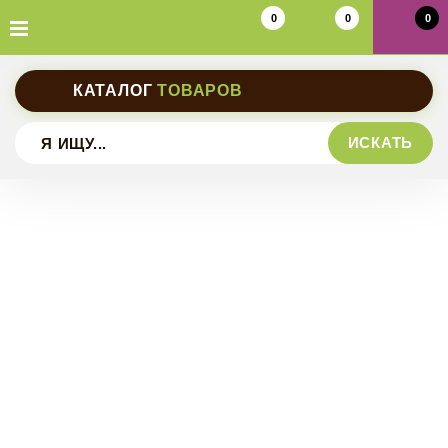
0
0
0
КАТАЛОГ
ТОВАРОВ
ИСКАТЬ
Шлейки прогулочные
Шлейки универсальные
Ошейники на фастексе
Шлейки ездовые
Ошейники на пряжке
Поводки обычные
Ошейники обычные
Поводки прорезиненные
Пояса
Ошейники-полуудавки
Потяги
Дождевики