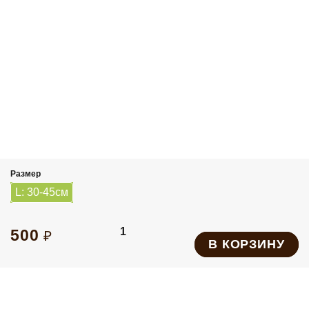
Велоудочки
Упряжь
Адресники и шнурки
Амортизаторы
Аксессуары для груминга
Карабины
Средства для дезинфекции помещений
Размер
Складные миски
L: 30-45см
Подарочные сертификаты
1
500
₽
В КОРЗИНУ